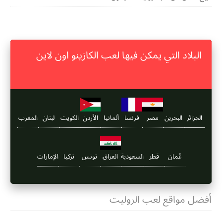
البلاد التي يمكن فيها لعب الكازينو اون لاين
الجزائر
البحرين
مصر
فرنسا
ألمانيا
الأردن
الكويت
لبنان
المغرب
عُمان
قطر
السعودية
العراق
تونس
تركيا
الإمارات
أفضل مواقع لعب الروليت