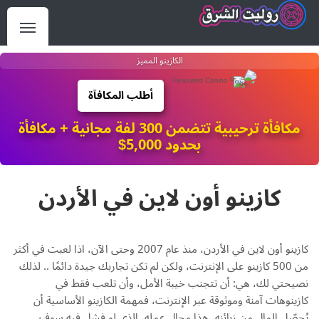
الكازينو المميز
أطلب المكافآة
مكافأة ترحيبية تتضمن 300 لفة مجانية + مكافأة
بحدود 5,000$
كازينو أون لاين في الأردن
كازينو أون لاين في الأردن، منذ عام 2007 وحتى الآن، اذا لعبت في أكثر
من 500 كازينو على الإنترنت، ولكن لم تكن تجاربك جيدة دائمًا .. لذلك
نصيحتي لك، هي: أن تتجنب خيبة الأمل، وأن تلعب فقط في
كازينوهات آمنة وموثوقة عبر الإنترنت، فمهمة الكازينو الأساسية أن
يُحصّل المال من زبائنه، هذا مجال عمله، الذي لو فشل فيه سوف