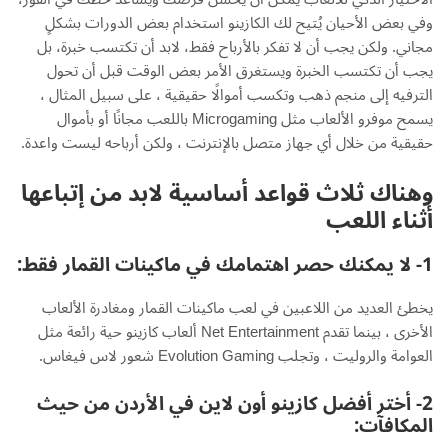
وفي بعض الأحيان يُتيح لك الكازينو استخدام بعض الدورات بشكلٍ
مجاني. ولكن يجب أن لا تفكر بالأرباح فقط، لابد أن تكتسب خبرة، بل
يجب أن تكتسب الخبرة ويستغرق الأمر بعض الوقت قبل أن تحول
الترفيه إلى منجم ذهب وتكسب أموالًا حقيقية ، على سبيل المثال ،
يسمح موفرو الألعاب مثل Microgaming باللعب مجانًا أو بأموال
حقيقية من خلال أي جهاز متصل بالإنترنت ، ولكن أرباحه ليست واعدة.
وهناك ثلاث قواعد أساسية لابد من إتباعها
أثناء اللعب
1-
لا يمكنك حصر اهتمامك في ماكينات القمار فقط:
يخطئ العديد من اللاعبين في لعب ماكينات القمار ومغادرة الألعاب
الأخرى ، بينما تقدم Net Entertainment ألعاب كازينو حية رائعة مثل
العوامة والروليت ، وتجلب Evolution Gaming شعور لاس فيغاس.
2- أختر أفضل كازينو أون لاين في الأردن من حيث
المكافآت: