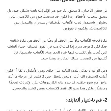
في بعض الأحيان، لا يتعلق الكازينو عبر الإنترنت بلعبه بشكل جيد، بل
يتعلق بتجنب الأخطاء، ربما تكون قد سمعت بنوعٍ من اللاعبين الذين
يحاولون باستمرار لعب الألعاب المُختلفة بإستمرار، والتبديل بين
الكازينوهات، ولكنهم لا يفوزون !
فكرة تجربة الألعاب بناءً على الحظ، أو بحثًا عن الحظ هي فكرة شائعة
جدًا، لكن لا يوجد مبرر. إذا كنت ترغب في الفوز، فعليك اختيار ألعابك
التي تُحب وأن تكسب فيها خبرة الممارسة، للألعاب جاذبيتها، فإذا
أتقنتها من الصعب عليك المغادرة، وهذا جيد.
وفي الواقع لا يمكن للمرء التأثير على حظه، ومن الأفضل دائمًا أن تكون
أغلب السيطرة لك أنت، وليس للحظ، حتى لا تشعر في مرحلة ما أنك
عاجز أمام سوء حظك. قد يبدو عالم الكازينوهات على الإنترنت ضخمًا
ومعقدًا ، ولكن هذا يبدو لك فقط لاكتساب بعض الخبرة والتحسن.
2- قم باختيار ألعابك:
الاختيار الذكي للألعاب يمكن أن يُحسِّن فرصك ويساعد حظك في الفوز،