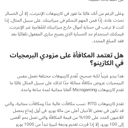
وعلى الرغم من أنك غالبًا ما تفوز في كازينوهات الإنترنت، إلا أن الخسائر
تحدث عادة، إذًا فمن المهم التحكم في ميزانيتك. على سبيل المثال، إذا
كنت لا ترغب في خسارة أموال خارج ميزانيتك للمُقامرة عبر الإنترنت،
فيمكنك استخدام حد الخسارة الذي يصبح ساري المفعول تلقائيًا بعد
فقد المبلغ المحدد.
هل تعتمد المكافأة على مزودي البرمجيات
في الكازينو؟
هذا يبدو غريباً لكنه صحيح، تُقدم كازينوهات مختلفة تعمل بنفس
البرمجيات عروض مكافأة مماثلة جدًا لذلك على سبيل المثال غالبًا ما
تقدم كازينوهات Microgaming ألعابا مجانية لمدة ساعة واحدة.
تقدم كازينوهات RTG نسب مكافآت عالية جدًا ومكافآت مجانية، والتي
قد تكون في بعض الأحيان أعلى من مائة يورو. في أول إيداع يحصل
اللاعبون الجدد على 100% من قيمة المكافأة والتي تصل بحدٍ أقصى
إلى 100 يورو، إلا إذا قررت تقديم وديعة كبيرة تبدأ من 1000 يورو