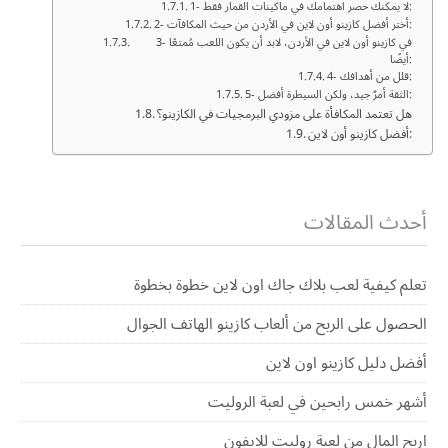
1- لا يمكنك حصر اهتمامك في ماكينات القمار فقط:
2- أختر أفضل كازينو أون لاين في الأردن من حيث المكافآت:
3- في كازينو أون لاين في الأردن، لابد أن يكون اللعب مُمتعًا
أيضًا:
4- قلل من أهدافك:
5- الثقة أمرٌ جيد، ولكن السيطرة أفضل:
هل تعتمد المكافأة على مزودي البرمجيات في الكازينو؟
أفضل كازينو أون لاين:
أحدث المقالات
تعلم كيفية لعب بلاك جاك اون لاين خطوة بخطوة
الحصول على الربح من ألعاب كازينو الهاتف الجوال
أفضل دليل كازينو اون لاين
أشهر خمس رابحين في لعبة الروليت
اربح المال من لعبة روليت للايفون