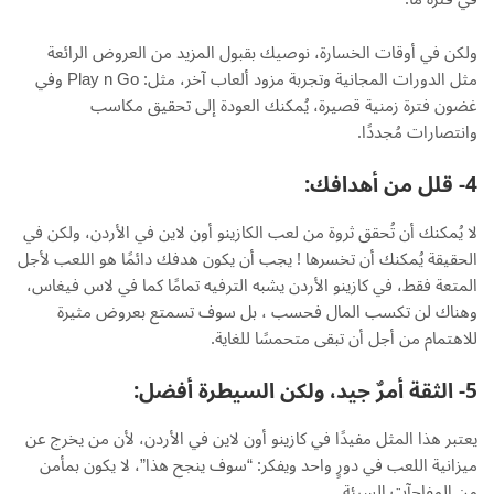
ولكن في أوقات الخسارة، نوصيك بقبول المزيد من العروض الرائعة
مثل الدورات المجانية وتجربة مزود ألعاب آخر، مثل: Play n Go وفي
غضون فترة زمنية قصيرة، يُمكنك العودة إلى تحقيق مكاسب
وانتصارات مُجددًا.
4- قلل من أهدافك:
لا يُمكنك أن تُحقق ثروة من لعب الكازينو أون لاين في الأردن، ولكن في
الحقيقة يُمكنك أن تخسرها ! يجب أن يكون هدفك دائمًا هو اللعب لأجل
المتعة فقط، في كازينو الأردن يشبه الترفيه تمامًا كما في لاس فيغاس،
وهناك لن تكسب المال فحسب ، بل سوف تسمتع بعروض مثيرة
للاهتمام من أجل أن تبقى متحمسًا للغاية.
5-
الثقة أمرٌ جيد، ولكن السيطرة أفضل
:
يعتبر هذا المثل مفيدًا في كازينو أون لاين في الأردن، لأن من يخرج عن
ميزانية اللعب في دورٍ واحد ويفكر: “سوف ينجح هذا”، لا يكون بمأمن
من المفاجآت السيئة.