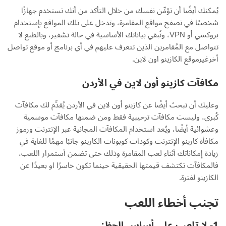
يُمكنك أيضًا أن تؤمِّن نفسك من خلال التأكد من أنك تستخدم جهازًا
شخصيًا في تصفح مواقع المقامرة، وتدخل على تلك المواقع بإستخدام
بروكسي أو VPN، وتُبقي بياناتك الأساسية في حالة تشفير، وبالطبع لا
تتواصل مع المُقامرين الذين تتعرف عليهم في أي برنامج أو موقع تواصل
أخرغيرموقع الكازينو اون لاين.
مكافآت كازينو أون لاين في الأردن
وعليك أن تبحث أيضًا عن كازينو أون لاين في الأردن يُقدِّم لك مكافآت
كُبرى، وليست مكافآت ترحيبية فقط ومن ضمنها مكافآت موسمية
وعشوائية أيضًا، ويُعد استخدام المكافآت المجانية عبر الإنترنت ورموز
مكافأة كازينو الإنترنت وكودات كوبونات الكازينو جانبًا مهمًا للغاية في
زيادة إمكاناتك أثناء لعب المقامرة وذلك حتى تضمن أستمرار اللعب،
فالمكافآت تكتشف قيمتها الحقيقية حينما تكون خاسرًا او بعيدًا عن
الكازينو لفترة.
تجنب أخطاء اللعب
1- لا تلعب على أساس الحظ: