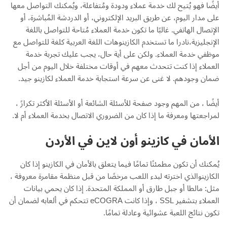
أيضًا فهو يُتيح لك خدمة عملاء ودودة ومُتفاعلة، ويُمكنك التواصل معها
على مدار اليوم، عن طريق البريد الإلكتروني، أو الدردشة المُباشرة، أو
الإتصال الهاتفي. غالبًا ما تكون خدمة العملاء مُتاحة للتواصل باللغة
الإنجليزية،نادرا ما تستخدم الكازينوهات اللغة العربية كلغة للتواصل مع
موظفي خدمة العملاء. ولكن على أية حال، يجب عليك تجربة خدمة
العملاء إذا كنت تتحدث معهم في أوقات مختلفة خلال اليوم من أجل
ضمان وجودهم. لا غنى عن سرعة استجابة خدمة العملاء لكازينو جيد.
أيضًا ، من المهم وجود صفحة للأسئلة الشائعة أو الأسئلة الأكثر تكرارً ،
لمراجعتها ومعرفة ما إذا كان من الضروري الاتصال بخدمة العملاء أم لا.
الأمان في كازينو أون لاين في الأردن
يُمكنك أن تكون مطمئنًا تمامًا فيما يتعلق بالأمان في الكازينو إذا كان
الكازينوالذي اخترته لبدء اللعب مرخصًا من قبل منظمة مقامرة معروفة ،
مثل: مالطا أو جبل طارق أو المملكة المتحدة. إذا كان يحمي بيانات
العملاء بتشفير SSL ، وإذا كانت eCOGRA تتحكم في ألعابه لضمان أن
تكون نتائج اللعبة عشوائية وعادلة تمامًا.