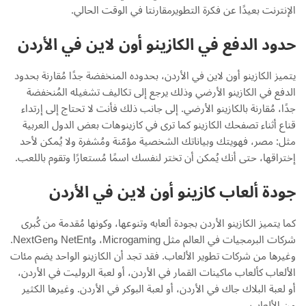
الإنترنت بعيدًا عن فكرة التطويرمقارنتا في الوقت الحالي.
حدود الدفع في الكازينو أون لاين في الأردن
يتميز الكازينو أون لاين في الأردن، بحدوده المنخفضة جدًا مُقارنة بحدود
الدفع في الكازينو الأرضي وذلك يرجع إلى تكاليف تشغيله المُنخفضة
جدًا، مُقارنة بالكازينو الأرضي. إلى جانب ذلك فأنت لا تحتاج إلى إرتداء
قناع أثناء تصفحك الكازينو كما ترى في كازينوهات بعض الدول العربية
مثل: مصر، فهويتك وبياناتك الشخصية مؤمّنة ومُشفرة ولا يُمكن لأحد
إختراقها، حتى أنك يُمكن أن تختر لنفسك اسمًا مُستعارًا وتقوم باللعب.
جودة ألعاب كازينو أون لاين في الأردن
كما يتميز الكازينو الأردن بجودة ألعابه وتنوعها، وكونها مُقدمة من كُبرى
شركات البرمجيات في العالم مثل Microgaming، وNetEnt وNextGen.
وغيرها من شركات تطوير الألعاب. فقد تجد أن الكازينو الواحد يضم مئات
الألعاب كألعاب ماكينات القمار في الأردن، أو لعبة الروليت في الأردن،
أو لعبة البلاك جاك في الأردن، أو لعبة البوكر في الأردن. وغيرها الكثير
من الألعاب.