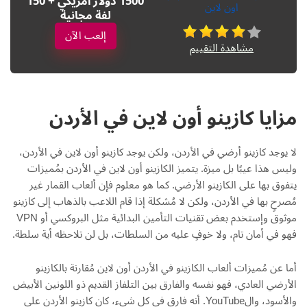
1500 دولار أمريكي + 150
لفة مجانية
إلعب الآن
مشاهدة التقييم
مزايا كازينو أون لاين في الأردن
لا يوجد كازينو أرضي في الأردن، ولكن يوجد كازينو أون لاين في الأردن،
وليس هذا عيبًا بل ميزة. يتميز الكازينو أون لاين في الأردن بمُميزات
يتفوق بها على الكازينو الأرضي. كما هو معلوم فإن ألعاب القمار غير
مُصرحٍ بها في الأردن، ولكن لا مُشكلة إذا قام اللاعب بالذهاب إلى كازينو
موثوق وإستخدم بعض تقنيات التأمين البدائية مثل البروكسي أو VPN
فهو في أمان تام، ولا خوفٍ عليه من السلطات، بل لن تلاحظه أية سلطة.
أما عن مُميزات ألعاب الكازينو في الأردن أون لاين مُقارنة بالكازينو
الأرضي العادي، فهو نفسه والفارق بين التلفاز القديم ذو اللونين الأبيض
والأسود، والYouTube. أنه فارق في كل شيء، كان كازينو الأردن على