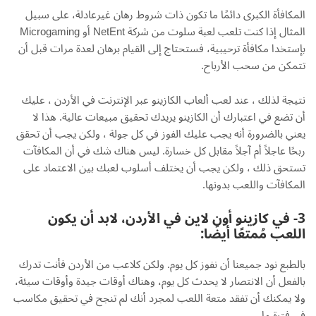
المكافأة الكبرى دائمًا ما تكون ذات شروط رهان غيرعادلة، على سبيل
المثال إذا كنت تلعب لعبة سلوت من شركة NetEnt أو Microgaming
بإستخدا مكافأة ترحيبية، فستحتاج إلى القيام برهان لعدة مرات قبل أن
تتمكن من سحب الأرباح.
نتيجة لذلك ، عند لعب ألعاب الكازينو عبر الإنترنت في الأردن ، عليك
أن تضع في اعتبارك أن الكازينو يريدك تحقيق مبيعات عالية. هذا لا
يعني بالضرورة أنه يجب عليك الفوز في كل جولة ، ولكن يجب أن تحقق
ربحًا عاجلاً أم آجلاً مقابل كل خسارة. ليس هناك شك في أن المكافآت
تستحق ذلك ، ولكن يجب أن يختلف أسلوب لعبك بين الاعتماد على
المكافآت واللعب بدونها.
3- في كازينو أون لاين في الأردن، لابد أن يكون
اللعب مُمتعًا أيضًا:
بالطبع نود جميعنا أن نفوز كل يوم. ولكن كلاعب من الأردن فأنت تدرك
بالفعل أن الانتصار لا يحدث كل يوم، وهناك أوقات جيدة وأوقات سيئة،
ولا يمكنك أن تفقد متعة اللعب لمجرد أنك لم تنجح في تحقيق مكاسب
في فترة ما.